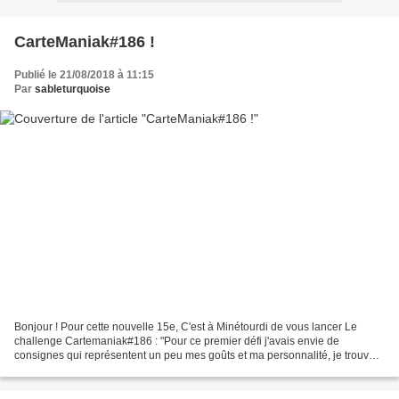
CarteManiak#186 !
Publié le 21/08/2018 à 11:15
Par
sableturquoise
Bonjour ! Pour cette nouvelle 15e, C'est à Minétourdi de vous lancer Le
challenge Cartemaniak#186 : "Pour ce premier défi j'avais envie de
consignes qui représentent un peu mes goûts et ma personnalité, je trouvais
que c'était une bonne façon de commencer....