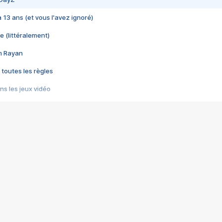
 a 13 ans (et vous l'avez ignoré)
e (littéralement)
im Rayan
 toutes les règles
s les jeux vidéo
us choquant de Rockstar ? - Le scandale BULLY
e plus moche de Steam
du RÊVE tourne au CAUCHEMAR
pendant 8 heures
it… à tort
umiliés par un jeu vidéo
ire - Final Fantasy 8