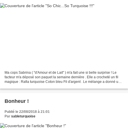
Ma cops Sabrina ( "d'Amour et de Lait" ) m'a fait une si belle surprise ! Le
facteur m'a déposé son paquet la semaine dernière . Elle a crocheté un fil
magique : Rafia turquoise Coton bleu Fil d'argent . Le mélange a donné un
cabas juste merveilleux !!!...
Bonheur !
Publié le 22/08/2018 à 21:01
Par
sableturquoise