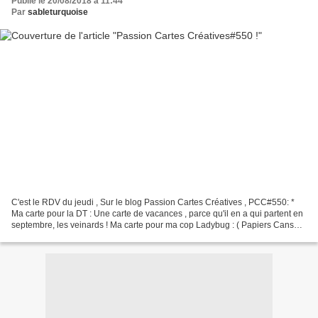
Publié le 20/08/2018 à 11:44
Par
sableturquoise
C'est le RDV du jeudi , Sur le blog Passion Cartes Créatives , PCC#550: *
Ma carte pour la DT : Une carte de vacances , parce qu'il en a qui partent en
septembre, les veinards ! Ma carte pour ma cop Ladybug : ( Papiers Canson
; distress ; agrafes; baker's...