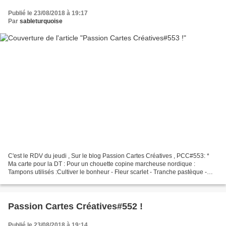
Publié le 23/08/2018 à 19:17
Par
sableturquoise
C'est le RDV du jeudi , Sur le blog Passion Cartes Créatives , PCC#553: *
Ma carte pour la DT : Pour un chouette copine marcheuse nordique :
Tampons utilisés :Cultiver le bonheur - Fleur scarlet - Tranche pastèque -
Fleurs du Japon (feuille) - Feuille...
Passion Cartes Créatives#552 !
Publié le 23/08/2018 à 19:14