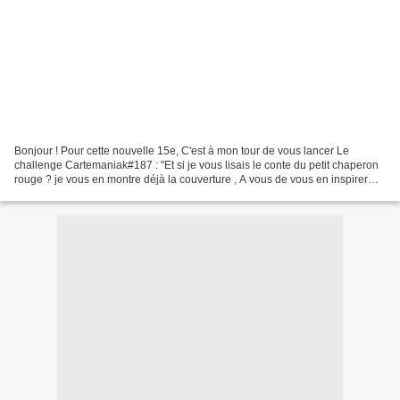
Bonjour ! Pour cette nouvelle 15e, C'est à mon tour de vous lancer Le
challenge Cartemaniak#187 : "Et si je vous lisais le conte du petit chaperon
rouge ? je vous en montre déjà la couverture , A vous de vous en inspirer
pour faire une carte !" * Ma carte...