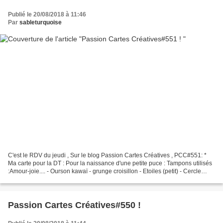
Publié le 20/08/2018 à 11:46
Par
sableturquoise
C'est le RDV du jeudi , Sur le blog Passion Cartes Créatives , PCC#551: *
Ma carte pour la DT : Pour la naissance d'une petite puce : Tampons utilisés
:Amour-joie.... - Ourson kawaï - grunge croisillon - Etoiles (petit) - Cercle
étoilé - Nénuphar (petit)...
Passion Cartes Créatives#550 !