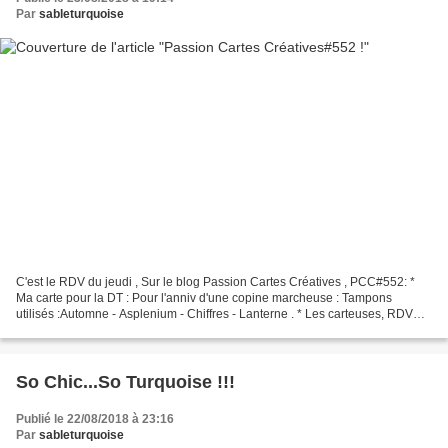
Par
sableturquoise
C'est le RDV du jeudi , Sur le blog Passion Cartes Créatives , PCC#552: *
Ma carte pour la DT : Pour l'anniv d'une copine marcheuse : Tampons
utilisés :Automne - Asplenium - Chiffres - Lanterne . * Les carteuses, RDV
sur le blog Passion Cartes Créatives...
So Chic...So Turquoise !!!
Publié le 22/08/2018 à 23:16
Par
sableturquoise