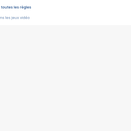
 toutes les règles
s les jeux vidéo
us choquant de Rockstar ? - Le scandale BULLY
e plus moche de Steam
du RÊVE tourne au CAUCHEMAR
pendant 8 heures
it… à tort
umiliés par un jeu vidéo
ire - Final Fantasy 8
ti un empire - Age of Empires
story DOFUS
tard, il crée l'un des pires jeux de tous les temps, MindsEye.