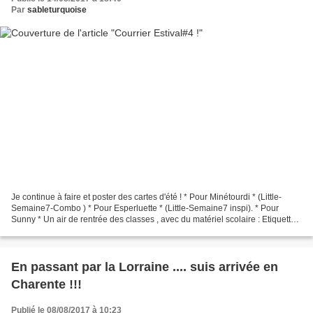
Par
sableturquoise
Je continue à faire et poster des cartes d'été ! * Pour Minétourdi * (Little-
Semaine7-Combo ) * Pour Esperluette * (Little-Semaine7 inspi). * Pour
Sunny * Un air de rentrée des classes , avec du matériel scolaire : Etiquette,
papier cahier et canson,...
En passant par la Lorraine .... suis arrivée en
Charente !!!
Publié le 08/08/2017 à 10:23