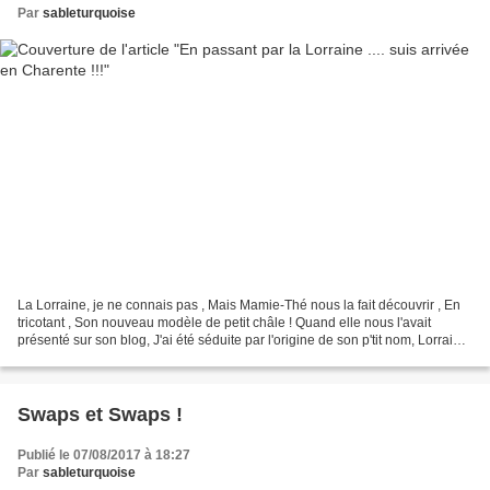
Par
sableturquoise
La Lorraine, je ne connais pas , Mais Mamie-Thé nous la fait découvrir , En
tricotant , Son nouveau modèle de petit châle ! Quand elle nous l'avait
présenté sur son blog, J'ai été séduite par l'origine de son p'tit nom, Lorraine
( ici ) Alors j'ai répondu...
Swaps et Swaps !
Publié le 07/08/2017 à 18:27
Par
sableturquoise