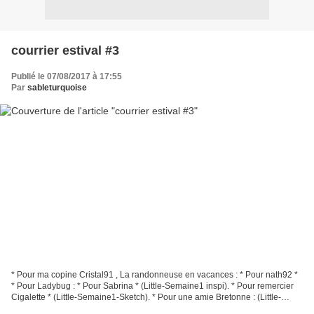
courrier estival #3
Publié le 07/08/2017 à 17:55
Par
sableturquoise
* Pour ma copine Cristal91 , La randonneuse en vacances : * Pour nath92 *
* Pour Ladybug : * Pour Sabrina * (Little-Semaine1 inspi). * Pour remercier
Cigalette * (Little-Semaine1-Sketch). * Pour une amie Bretonne : (Little-
Semaine2 accrosketch). **********************************************...