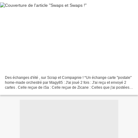
Des échanges d'été , sur Scrap et Compagnie ! *Un échange carte "postale"
home-made orchestré par Magy85 : J'ai joué 2 fois : J'ai reçu et envoyé 2
cartes . Celle reçue de iSa : Celle reçue de Zicane : Celles que j'ai postées à
Magy85 et iSa , Mes vacances...