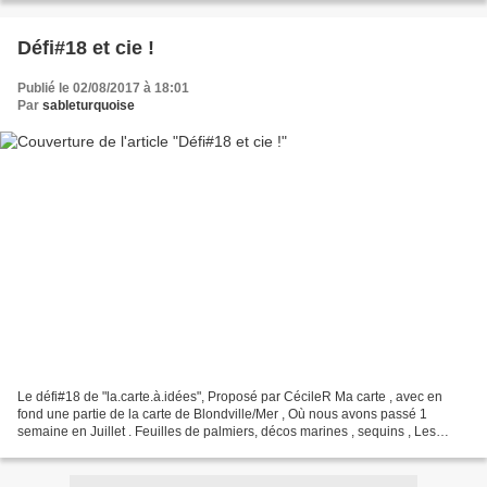
Défi#18 et cie !
Publié le 02/08/2017 à 18:01
Par
sableturquoise
Le défi#18 de "la.carte.à.idées", Proposé par CécileR Ma carte , avec en
fond une partie de la carte de Blondville/Mer , Où nous avons passé 1
semaine en Juillet . Feuilles de palmiers, décos marines , sequins , Les
vacances à la mer ! (Papiers Canson...