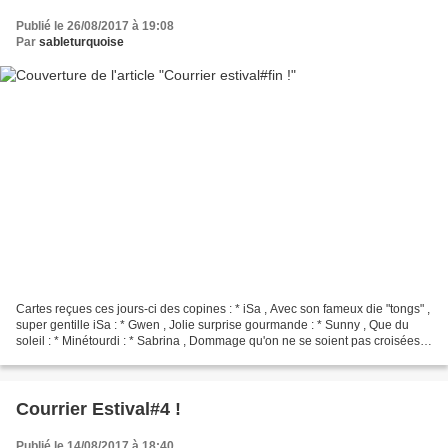
Publié le 26/08/2017 à 19:08
Par
sableturquoise
Cartes reçues ces jours-ci des copines : * iSa , Avec son fameux die "tongs" ,
super gentille iSa : * Gwen , Jolie surprise gourmande : * Sunny , Que du
soleil : * Minétourdi : * Sabrina , Dommage qu'on ne se soient pas croisées
en Normandie ! Dernières...
Courrier Estival#4 !
Publié le 14/08/2017 à 18:40