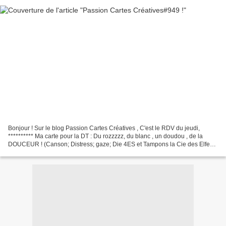
Bonjour ! Sur le blog Passion Cartes Créatives , C'est le RDV du jeudi,
********** Ma carte pour la DT : Du rozzzzz, du blanc , un doudou , de la
DOUCEUR ! (Canson; Distress; gaze; Die 4ES et Tampons la Cie des Elfes
et l'Encre et l'Image). **********...