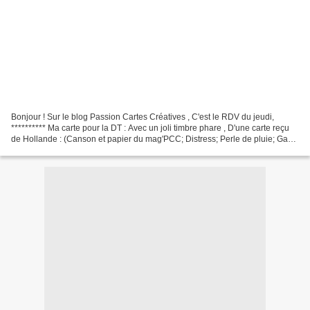
Bonjour ! Sur le blog Passion Cartes Créatives , C'est le RDV du jeudi,
********** Ma carte pour la DT : Avec un joli timbre phare , D'une carte reçu
de Hollande : (Canson et papier du mag'PCC; Distress; Perle de pluie; Gaze;
Baker's twine; Die 4ES; ampons...