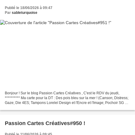
Publié le 18/06/2026 à 09:47
Par
sableturquoise
Bonjour ! Sur le blog Passion Cartes Créatives , C'est le RDV du jeudi,
********** Ma carte pour la DT : Des pois bleu sur la mer ! (Canson; Distress;
Gaze; Die 4ES; Tampons Loreleï Design et l'Encre et l'Image; Pochoir SG et
Gouache la foir'fouille)....
Passion Cartes Créatives#950 !
Publié le 11/06/2026 à 09:45