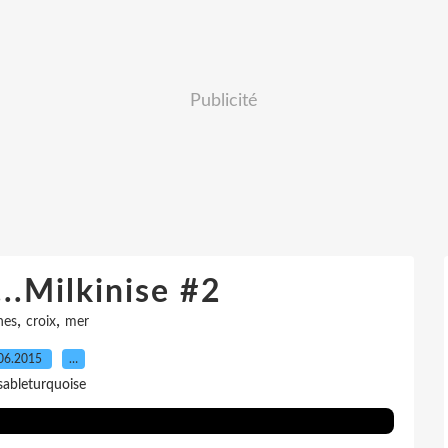
Publicité
...Milkinise #2
,
,
nes
croix
mer
06.2015
…
sableturquoise