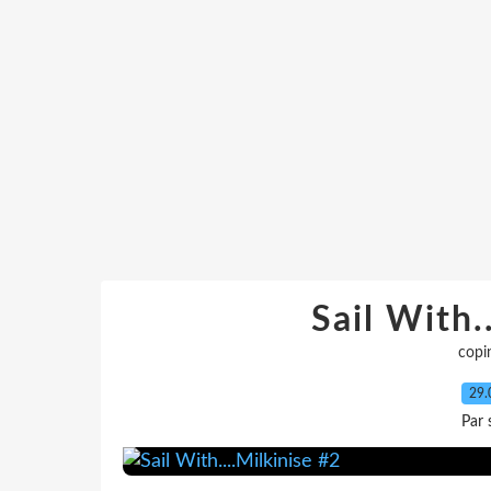
Sail With.
copi
29.
Par 