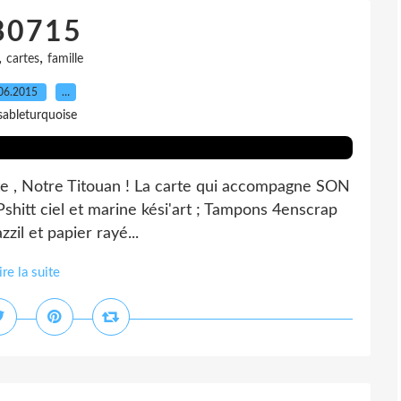
80715
,
,
cartes
famille
06.2015
…
sableturquoise
juste , Notre Titouan ! La carte qui accompagne SON
(Pshitt ciel et marine kési'art ; Tampons 4enscrap
zil et papier rayé...
ire la suite