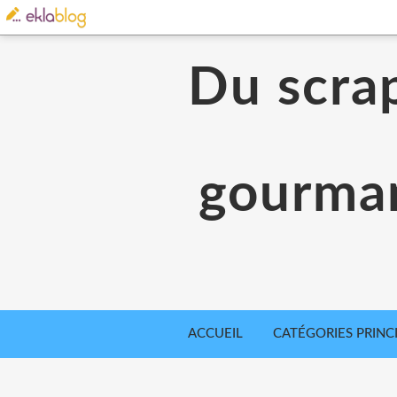
Du scrap
gourman
ACCUEIL
CATÉGORIES PRINC