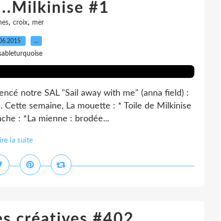
...Milkinise #1
,
,
nes
croix
mer
06.2015
…
sableturquoise
ncé notre SAL "Sail away with me" (anna field) :
. Cette semaine, La mouette : * Toile de Milkinise
che : *La mienne : brodée...
ire la suite
es créatives #402