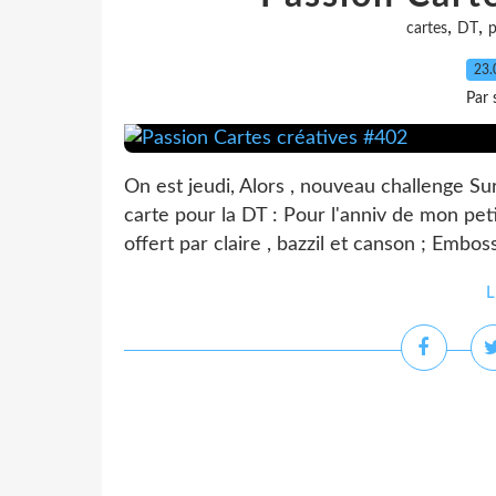
,
,
cartes
DT
p
23.
Par 
On est jeudi, Alors , nouveau challenge S
carte pour la DT : Pour l'anniv de mon petit
offert par claire , bazzil et canson ; Emboss
L