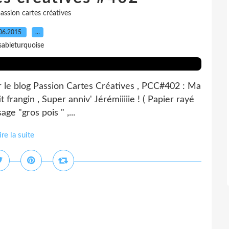
assion cartes créatives
06.2015
…
sableturquoise
ur le blog Passion Cartes Créatives , PCC#402 : Ma
 frangin , Super anniv' Jérémiiiiie ! ( Papier rayé
age "gros pois " ,...
ire la suite