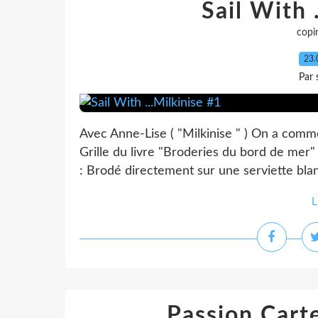
Sail With 
copi
23.
Par 
Avec Anne-Lise ( "Milkinise " ) On a comme
Grille du livre "Broderies du bord de mer" 
: Brodé directement sur une serviette blan
L
Passion Cart