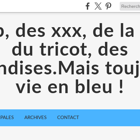
, des xxx, de la
du tricot, des
dises.Mais toujo
vie en bleu !
IPALES
ARCHIVES
CONTACT