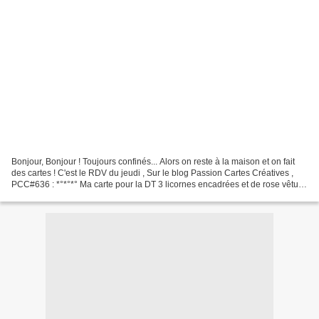
Bonjour, Bonjour ! Toujours confinés... Alors on reste à la maison et on fait
des cartes ! C'est le RDV du jeudi , Sur le blog Passion Cartes Créatives ,
PCC#636 : *°*°*° Ma carte pour la DT 3 licornes encadrées et de rose vêtues
, Bien Girly , pour l'anniv...