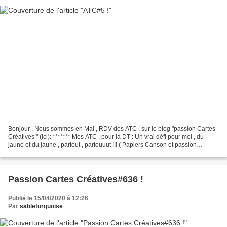
Bonjour , Nous sommes en Mai , RDV des ATC , sur le blog "passion Cartes
Créatives " (ici): *°*°*°* Mes ATC , pour la DT : Un vrai défi pour moi , du
jaune et du jaune , partout , partouuut !!! ( Papiers Canson et passion
magazine ; Tampons la Cie des...
Passion Cartes Créatives#636 !
Publié le 15/04/2020 à 12:26
Par
sableturquoise