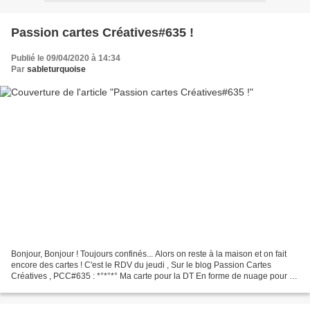
Passion cartes Créatives#635 !
Publié le 09/04/2020 à 14:34
Par
sableturquoise
Bonjour, Bonjour ! Toujours confinés... Alors on reste à la maison et on fait
encore des cartes ! C'est le RDV du jeudi , Sur le blog Passion Cartes
Créatives , PCC#635 : *°*°*° Ma carte pour la DT En forme de nuage pour de
la douceur : (Canson ; Distress...