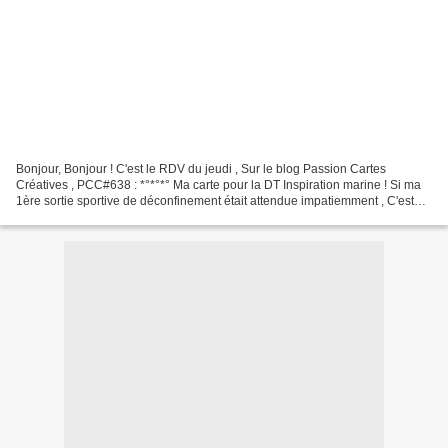
Bonjour, Bonjour ! C'est le RDV du jeudi , Sur le blog Passion Cartes
Créatives , PCC#638 : *°*°*° Ma carte pour la DT Inspiration marine ! Si ma
1ère sortie sportive de déconfinement était attendue impatiemment , C'est
dans la verdure , en bord de Charente...