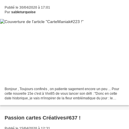
Publié le 30/04/2020 à 17:01
Par
sableturquoise
Bonjour , Toujours confinés , on patiente sagement encore un peu ... Pour
cette nouvelle 15e c'est à Vivi85 de vous lancer son défi : "Donc en cette
date historique, je vais m'inspirer de la fleur emblématique du jour : le
muguet ... mais sans muguet...
Passion cartes Créatives#637 !
Publié le 15/04/2020 à 12:31