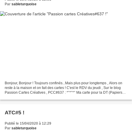
Par
sableturquoise
Bonjour, Bonjour ! Toujours confinés...Mais plus pour longtemps , Alors on
reste à la maison et on fait des cartes ! C'est le RDV du jeudi , Sur le blog
Passion Cartes Créatives , PCC#637 : *°*°*° Ma carte pour la DT (Papiers
Canson et chutes ; Dies 4ES...
ATC#5 !
Publié le 15/04/2020 à 12:29
Par
sableturquoise