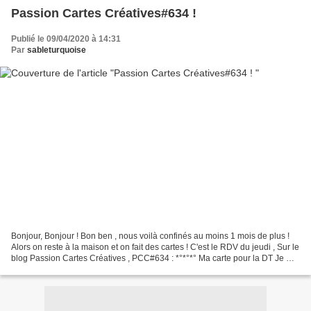
Passion Cartes Créatives#634 !
Publié le 09/04/2020 à 14:31
Par
sableturquoise
Bonjour, Bonjour ! Bon ben , nous voilà confinés au moins 1 mois de plus !
Alors on reste à la maison et on fait des cartes ! C'est le RDV du jeudi , Sur le
blog Passion Cartes Créatives , PCC#634 : *°*°*° Ma carte pour la DT Je me
suis inspirée de ce...