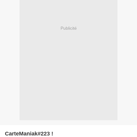
Publicité
CarteManiak#223 !