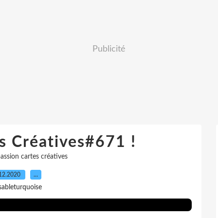
Publicité
s Créatives#671 !
assion cartes créatives
12.2020
…
sableturquoise