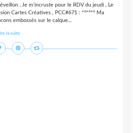
éveillon , Je m'incruste pour le RDV du jeudi , Le
assion Cartes Créatives , PCC#671 : *°*°*° Ma
ocons embossés sur le calque...
ire la suite