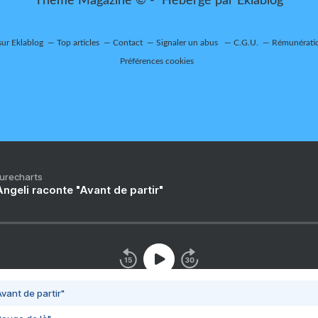
Thème Magazine © - Hébergé par
Eklablog
sur Eklablog
Top articles
Contact
Signaler un abus
C.G.U.
Rémunératio
Préférences cookies
Purecharts
ngeli raconte "Avant de partir"
vant de partir"