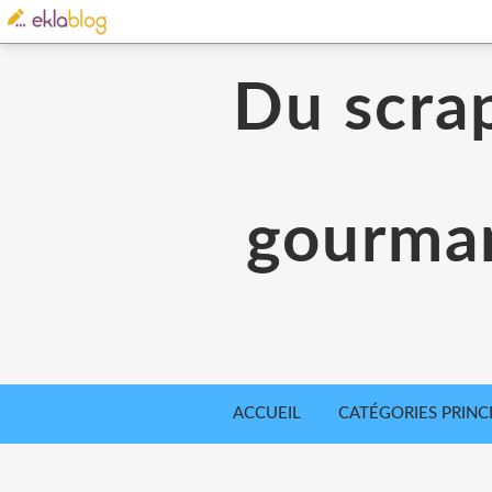
Du scrap
gourman
ACCUEIL
CATÉGORIES PRINC