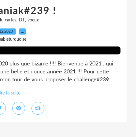
aniak#239 !
,
,
,
k
cartes
DT
voeux
12.2020
…
sableturquoise
020 plus que bizarre !!!! Bienvenue à 2021 , qui
 une belle et douce année 2021 !!! Pour cette
 mon tour de vous proposer le challenge#239...
ire la suite