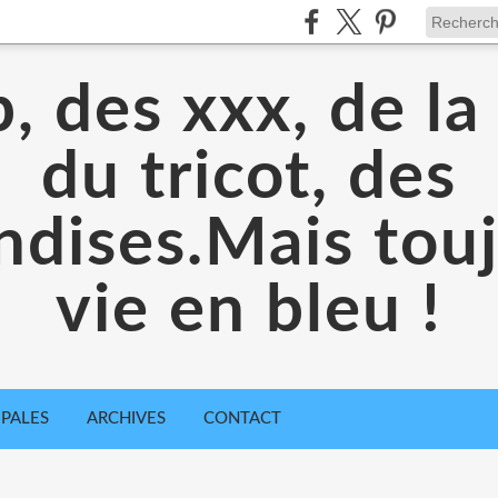
, des xxx, de la
du tricot, des
dises.Mais toujo
vie en bleu !
IPALES
ARCHIVES
CONTACT