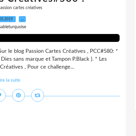
assion cartes créatives
03.2019
…
sableturquoise
 Sur le blog Passion Cartes Créatives , PCC#580: *
; Dies sans marque et Tampon P.Black ). * Les
Créatives , Pour ce challenge...
ire la suite