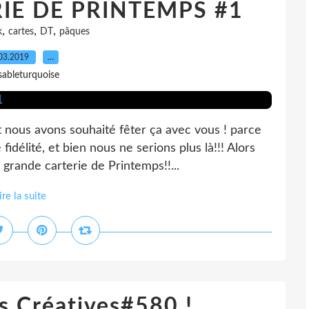
RIE DE PRINTEMPS #1
,
,
,
k
cartes
DT
pâques
03.2019
…
sableturquoise
nous avons souhaité fêter ça avec vous ! parce
fidélité, et bien nous ne serions plus là!!! Alors
 grande carterie de Printemps!!...
ire la suite
s Créatives#580 !