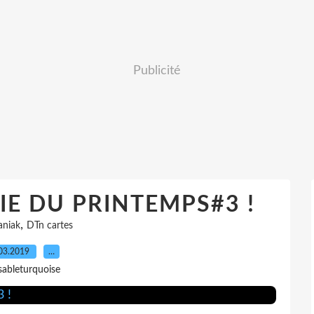
Publicité
RIE DU PRINTEMPS#3 !
,
aniak
DTn cartes
03.2019
…
sableturquoise