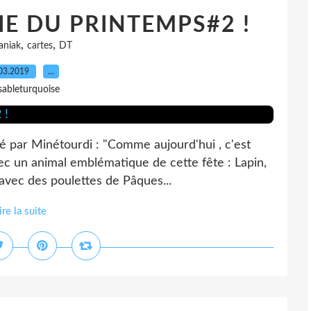
RIE DU PRINTEMPS#2 !
,
,
aniak
cartes
DT
03.2019
…
sableturquoise
é par Minétourdi : "Comme aujourd'hui , c'est
vec un animal emblématique de cette fête : Lapin,
 avec des poulettes de Pâques...
ire la suite