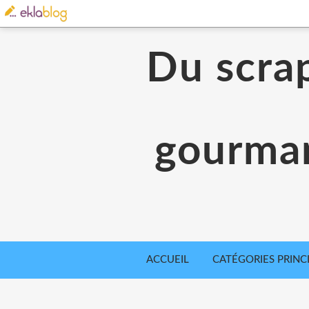
Du scrap
gourman
ACCUEIL
CATÉGORIES PRINC