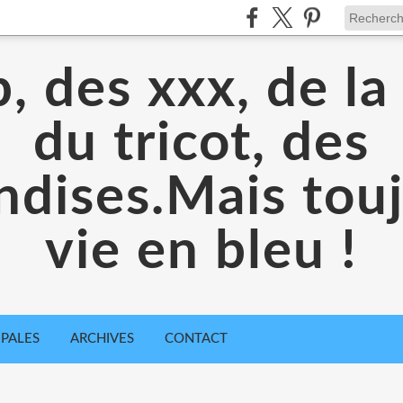
, des xxx, de la
du tricot, des
dises.Mais toujo
vie en bleu !
IPALES
ARCHIVES
CONTACT