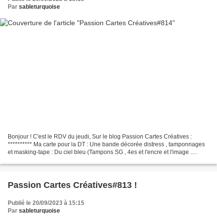
Par
sableturquoise
Bonjour ! C'est le RDV du jeudi, Sur le blog Passion Cartes Créatives :
********** Ma carte pour la DT : Une bande décorée distress , tamponnages
et masking-tape : Du ciel bleu (Tampons SG , 4es et l'encre et l'image .
Distress et Gaze). ********** Les...
Passion Cartes Créatives#813 !
Publié le 20/09/2023 à 15:15
Par
sableturquoise