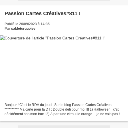
Passion Cartes Créatives#811 !
Publié le 20/09/2023 à 14:35
Par
sableturquoise
Bonjour ! C'est le RDV du jeudi, Sur le blog Passion Cartes Créatives :
********** Ma carte pour la DT : Double défi pour moi !!! 1) Halloween , c''st
décidément pas mon truc ! 2) A part une citrouille orange ... je ne vois pas !!!
Alors finalement ,...