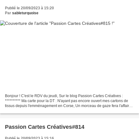
Publié le 20/09/2023 à 15:20
Par
sableturquoise
Bonjour ! C'est le RDV du jeudi, Sur le blog Passion Cartes Créatives :
********** Ma carte pour la DT : N'ayant pas encore ouvert mes cartons de
tissus depuis l'emménagement en Corse, Un morceau de gaze fera l'affaire ,
Pour créer une carte Noël en douceur...
Passion Cartes Créatives#814
Publié le 20/09/2023 à 15:16