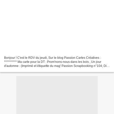
Bonjour ! C'est le RDV du jeudi, Sur le blog Passion Cartes Créatives :
********** Ma carte pour la DT : Prom'nons-nous dans les bois , Un jour
d'automne : (Imprimé et étiquette du mag' Passion Scrapbooking n°104; Die
4ES ; Tampons la Cie des Elfes; ficelle...