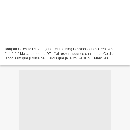
Bonjour ! C'est le RDV du jeudi, Sur le blog Passion Cartes Créatives :
********** Ma carte pour la DT : J'ai ressorti pour ce challenge , Ce die
japonisant que j'utilise peu , alors que je le trouve si joli ! Merci les
Challenges ; (Tampons la cie des...