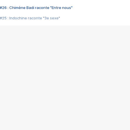
#26 : Chimène Badi raconte "Entre nous"
#25 : Indochine raconte "3e sexe"
#24 : Zaho raconte "C'est chelou"
#23 : Patrick Bruel raconte "Au café des délices"
#22 : Kyo raconte "Le chemin"
#21 : Nolwenn Leroy raconte "Cassé"
#20 : Patrick Hernandez raconte "Born to be alive"
#19 : Lorie raconte "Près de moi"
#18 : Michael Jones raconte "A nos actes manqués" (avec Jean-Jacque
#17 : Khaled raconte "Aïcha"
#16 : Corneille raconte "Parce qu'on vient de loin"
#15 : Indochine raconte "L'aventurier"