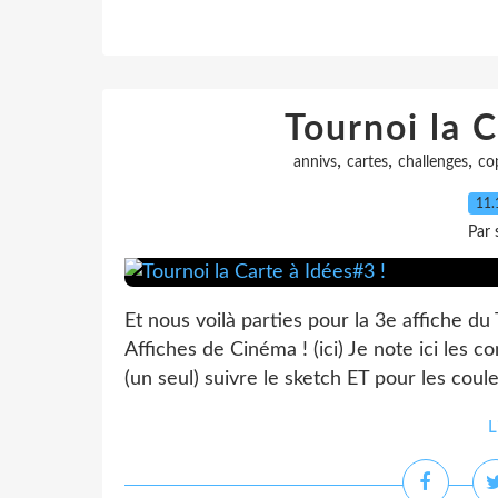
Tournoi la C
,
,
,
annivs
cartes
challenges
co
11.
Par 
Et nous voilà parties pour la 3e affiche du
Affiches de Cinéma ! (ici) Je note ici les c
(un seul) suivre le sketch ET pour les coul
L