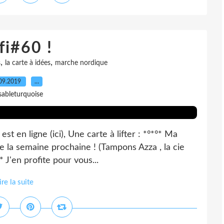
fi#60 !
,
,
s
la carte à idées
marche nordique
09.2019
…
sableturquoise
est en ligne (ici), Une carte à lifter : *°*°* Ma
e la semaine prochaine ! (Tampons Azza , la cie
* J'en profite pour vous...
ire la suite