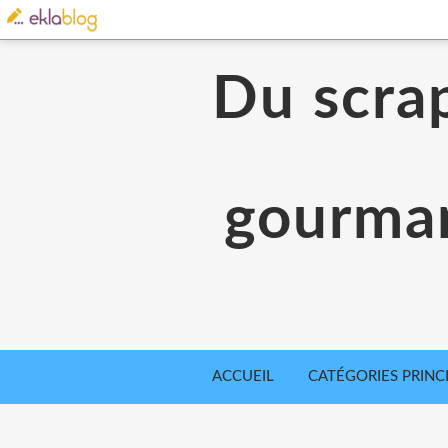
Du scrap
gourman
ACCUEIL
CATÉGORIES PRINC