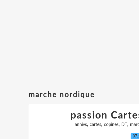
marche nordique
passion Carte
,
,
,
,
annivs
cartes
copines
DT
marc
07.