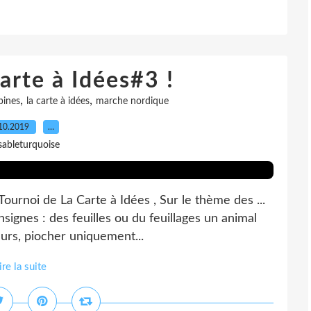
arte à Idées#3 !
,
,
pines
la carte à idées
marche nordique
10.2019
…
sableturquoise
 Tournoi de La Carte à Idées , Sur le thème des ...
onsignes : des feuilles ou du feuillages un animal
eurs, piocher uniquement...
ire la suite