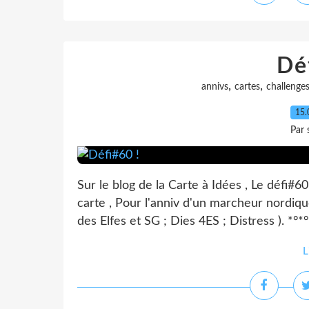
Dé
,
,
annivs
cartes
challenge
15.
Par 
Sur le blog de la Carte à Idées , Le défi#60 
carte , Pour l'anniv d'un marcheur nordiqu
des Elfes et SG ; Dies 4ES ; Distress ). *°*°
L