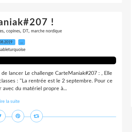
aniak#207 !
,
,
,
es
copines
DT
marche nordique
08.2019
…
sableturquoise
 de lancer Le challenge CarteManiak#207 : , Elle
classes : "La rentrée est le 2 septembre. Pour ce
 avec du matériel propre à...
ire la suite