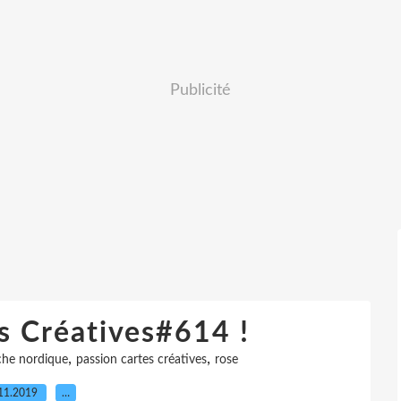
Publicité
s Créatives#614 !
,
,
he nordique
passion cartes créatives
rose
11.2019
…