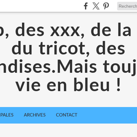
, des xxx, de la
du tricot, des
dises.Mais toujo
vie en bleu !
IPALES
ARCHIVES
CONTACT