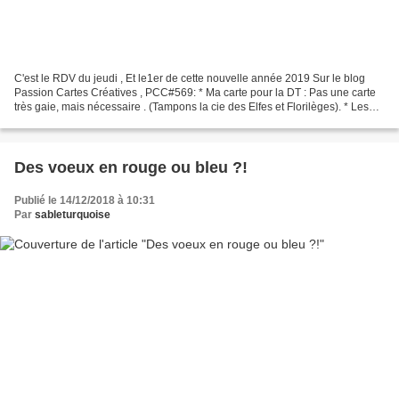
C'est le RDV du jeudi , Et le1er de cette nouvelle année 2019 Sur le blog
Passion Cartes Créatives , PCC#569: * Ma carte pour la DT : Pas une carte
très gaie, mais nécessaire . (Tampons la cie des Elfes et Florilèges). * Les
carteuses, RDV sur le blog...
Des voeux en rouge ou bleu ?!
Publié le 14/12/2018 à 10:31
Par
sableturquoise