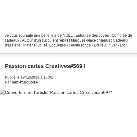
Je vous souhaite une belle fête de NOËL , Entourée des vôtres , Comblée de
cadeaux , Autour d'un succulent repas ! Marques-place : Menus : Cadeaux
d'assiette : Matériel utilisé :Etiquettes - Feuille ronde - Ecureuil hiver - Etoiles
- Joyeux noël .
Passion cartes Créatives#569 !
Publié le 19/12/2018 à 16:01
Par
sableturquoise