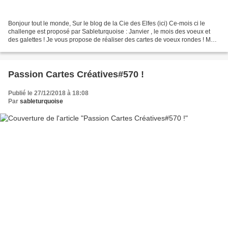
Bonjour tout le monde, Sur le blog de la Cie des Elfes (ici) Ce-mois ci le
challenge est proposé par Sableturquoise : Janvier , le mois des voeux et
des galettes ! Je vous propose de réaliser des cartes de voeux rondes ! Ma
carte : Matériel utilisé :Couronne...
Passion Cartes Créatives#570 !
Publié le 27/12/2018 à 18:08
Par
sableturquoise