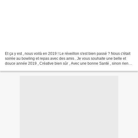
Et ça y est , nous voilà en 2019 ! Le réveillon s'est bien passé ? Nous c'était
soirée au bowling et repas avec des amis . Je vous souhaite une belle et
douce année 2019 , Créative bien sûr , Avec une bonne Santé , sinon rien
ne va . Et tout plein de...