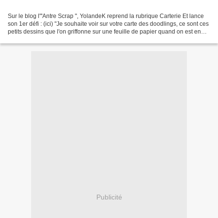
Sur le blog l"'Antre Scrap ", YolandeK reprend la rubrique Carterie Et lance
son 1er défi : (ici) "Je souhaite voir sur votre carte des doodlings, ce sont ces
petits dessins que l'on griffonne sur une feuille de papier quand on est en
réunion ou au téléphone..."...
Publicité