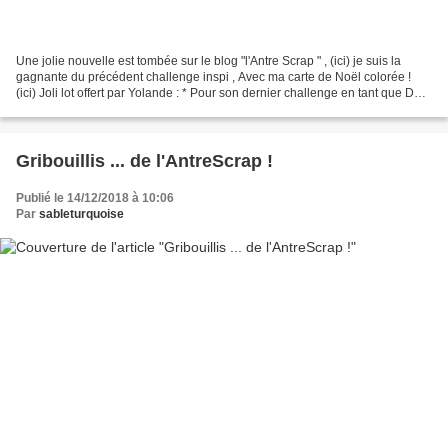
Une jolie nouvelle est tombée sur le blog "l'Antre Scrap " , (ici) je suis la
gagnante du précédent challenge inspi , Avec ma carte de Noël colorée !
(ici) Joli lot offert par Yolande : * Pour son dernier challenge en tant que DT
carterie du "blog l'Antre...
Gribouillis ... de l'AntreScrap !
Publié le 14/12/2018 à 10:06
Par
sableturquoise