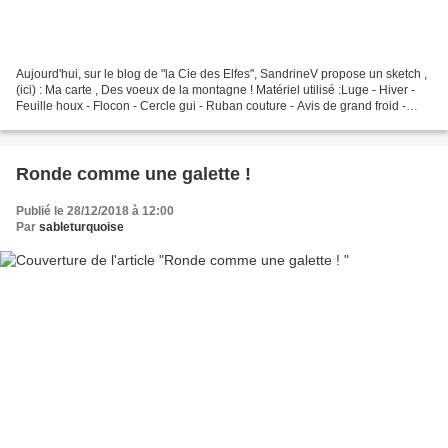
Aujourd'hui, sur le blog de "la Cie des Elfes", SandrineV propose un sketch ,
(ici) : Ma carte , Des voeux de la montagne ! Matériel utilisé :Luge - Hiver -
Feuille houx - Flocon - Cercle gui - Ruban couture - Avis de grand froid -
Bonne année .
Ronde comme une galette !
Publié le 28/12/2018 à 12:00
Par
sableturquoise