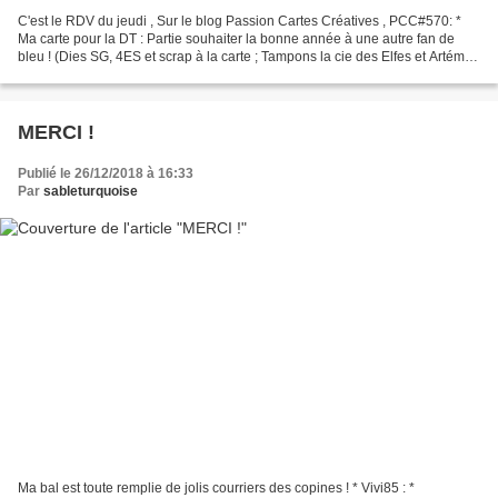
C'est le RDV du jeudi , Sur le blog Passion Cartes Créatives , PCC#570: *
Ma carte pour la DT : Partie souhaiter la bonne année à une autre fan de
bleu ! (Dies SG, 4ES et scrap à la carte ; Tampons la cie des Elfes et Artémio
; Encres distress, Calque...
MERCI !
Publié le 26/12/2018 à 16:33
Par
sableturquoise
Ma bal est toute remplie de jolis courriers des copines ! * Vivi85 : *