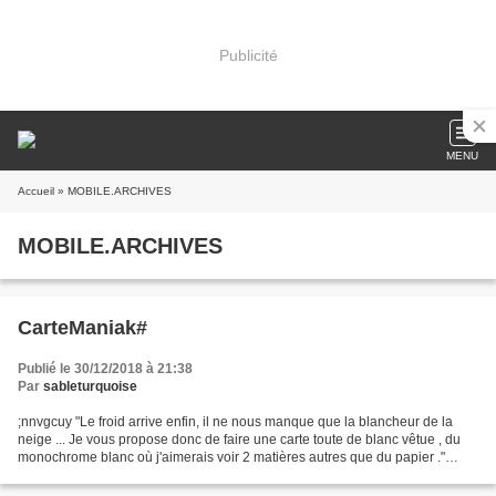
Publicité
MENU
Accueil
» MOBILE.ARCHIVES
MOBILE.ARCHIVES
CarteManiak#
Publié le 30/12/2018 à 21:38
Par
sableturquoise
;nnvgcuy "Le froid arrive enfin, il ne nous manque que la blancheur de la
neige ... Je vous propose donc de faire une carte toute de blanc vêtue , du
monochrome blanc où j'aimerais voir 2 matières autres que du papier ."
knnhv hiv