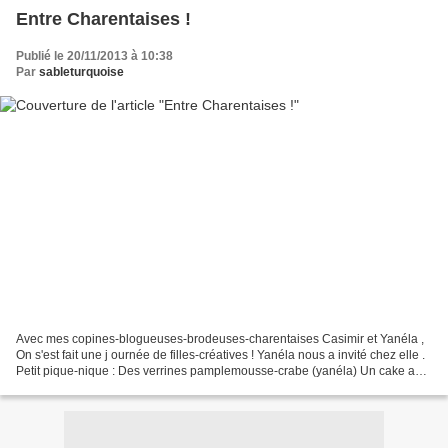
Entre Charentaises !
Publié le 20/11/2013 à 10:38
Par
sableturquoise
Avec mes copines-blogueuses-brodeuses-charentaises Casimir et Yanéla ,
On s'est fait une j ournée de filles-créatives ! Yanéla nous a invité chez elle .
Petit pique-nique : Des verrines pamplemousse-crabe (yanéla) Un cake au
jambon (casimir) October's...