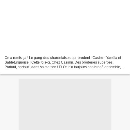
On a remis ça ! Le gang-des-charentaises-qui-brodent : Casimir, Yanéla et
Sableturquoise ! Cette fois-ci, Chez Casimir. Des broderies superbes,
Partout, partout , dans sa maison ! Et On n'a toujours pas brodé ensemble,
ça non ! Tout d'abord, une visite...