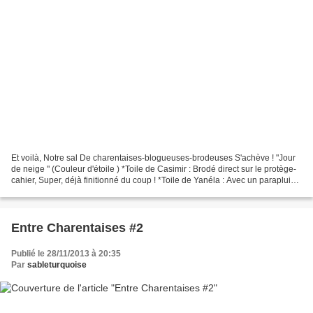
Et voilà, Notre sal De charentaises-blogueuses-brodeuses S'achève ! "Jour
de neige " (Couleur d'étoile ) *Toile de Casimir : Brodé direct sur le protège-
cahier, Super, déjà finitionné du coup ! *Toile de Yanéla : Avec un parapluie
"aubergine " : *La mienne...
Entre Charentaises #2
Publié le 28/11/2013 à 20:35
Par
sableturquoise