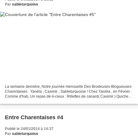
Par
sableturquoise
La semaine dernière, Notre journée mensuelle Des Brodeuses-Blogueuses-
Charentaises : Yanéla , Casimir , Sableturquoise ! Chez Yanéla , en Février .
Comme d'hab, Un repas dé-li-cieux : Rillettes de canard( Casimir ) Quiche
thon/olives (Sableturquoise )...
Entre Charentaises #4
Publié le 24/01/2014 à 14:37
Par
sableturquoise