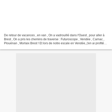
De retour de vacances , en van , On a vadrouillé dans l'Ouest , pour aller à
Brest , On a pris les chemins de traverse : Futuroscope , Vendée , Carnac ,
Plouénan , Morlaix Brest ! Et lors de notre escale en Vendée, j'en ai profité
pour Rencontrer "pour...