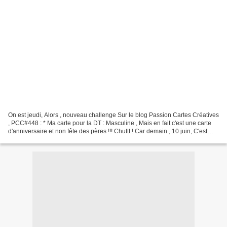
On est jeudi, Alors , nouveau challenge Sur le blog Passion Cartes Créatives
, PCC#448 : * Ma carte pour la DT : Masculine , Mais en fait c'est une carte
d'anniversaire et non fête des pères !!! Chuttt ! Car demain , 10 juin, C'est
l'anniversaire de Mon...