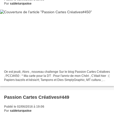
Par
sableturquoise
On est jeudi, Alors , nouveau challenge Sur le blog Passion Cartes Créatives
, PCC#450 : * Ma carte pour la DT : Pour l'anniv de mon Chéri , C'était hier : (
Papiers bazzils et késia'rt; Tampons et Dies SimplyGraphic; MT cultura ;
Pébéo 3D nacré et 1/2...
Passion Cartes Créatives#449
Publié le 02/06/2016 à 19:06
Par
sableturquoise