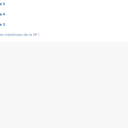
e 5
e 4
e 3
s créatrices de la VF !
e 2
e 1
e Mektoub My Love arrive enfin ! Rencontre avec Shaïn Boumedine et Sal
i : après Toni en famille
elle réalise le bouleversant Dites lui que je l'aime
ais ! Rencontre autour de Vie privée de Rebecca Zlotowski
 de Marguerite, Grave... Rencontre avec Ella Rumpf
 Les Rêveurs, un film intime sur la santé mentale
a avec un film sur le mouvement des Gilets jaunes