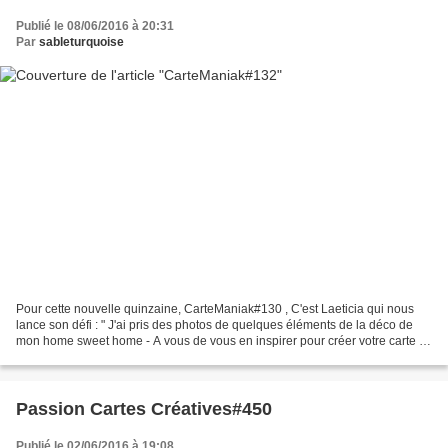
Publié le 08/06/2016 à 20:31
Par
sableturquoise
Pour cette nouvelle quinzaine, CarteManiak#130 , C'est Laeticia qui nous
lance son défi : " J'ai pris des photos de quelques éléments de la déco de
mon home sweet home - A vous de vous en inspirer pour créer votre carte " *
Ma carte pour la DT : Qui est...
Passion Cartes Créatives#450
Publié le 02/06/2016 à 19:08