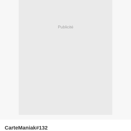
Publicité
CarteManiak#132