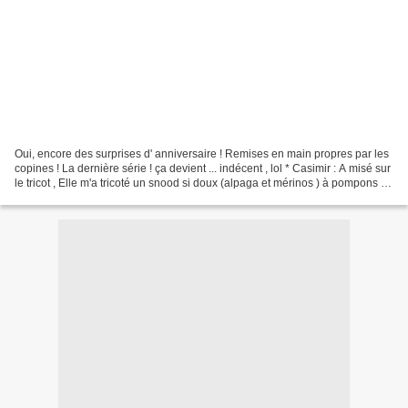
Oui, encore des surprises d' anniversaire ! Remises en main propres par les
copines ! La dernière série ! ça devient ... indécent , lol * Casimir : A misé sur
le tricot , Elle m'a tricoté un snood si doux (alpaga et mérinos ) à pompons , A
mon tour de...