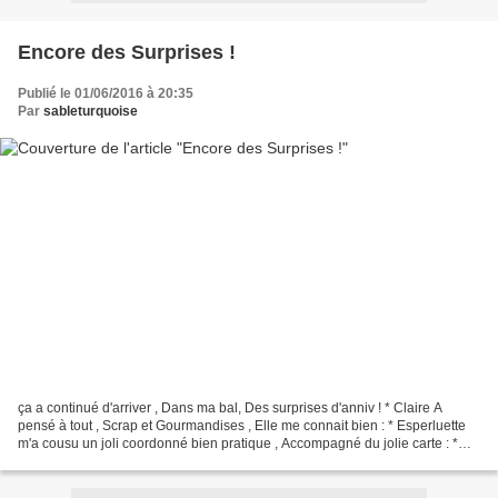
Encore des Surprises !
Publié le 01/06/2016 à 20:35
Par
sableturquoise
ça a continué d'arriver , Dans ma bal, Des surprises d'anniv ! * Claire A
pensé à tout , Scrap et Gourmandises , Elle me connait bien : * Esperluette
m'a cousu un joli coordonné bien pratique , Accompagné du jolie carte : *
Droups: A complété la collection...