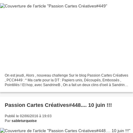
On est jeudi, Alors , nouveau challenge Sur le blog Passion Cartes Créatives
, PCC#449 : * Ma carte pour la DT : Papiers unis, Découpés, Embossés ,
Pointillés ! Et hop, avec SandrineB , On a fait un deux clins d'oeil à Sandrine
Vachon, Qui a reçu nos...
Passion Cartes Créatives#448.... 10 juin !!!
Publié le 02/06/2016 à 19:03
Par
sableturquoise