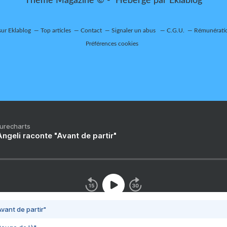
Thème Magazine © - Hébergé par
Eklablog
sur Eklablog
Top articles
Contact
Signaler un abus
C.G.U.
Rémunératio
Préférences cookies
Purecharts
ngeli raconte "Avant de partir"
vant de partir"