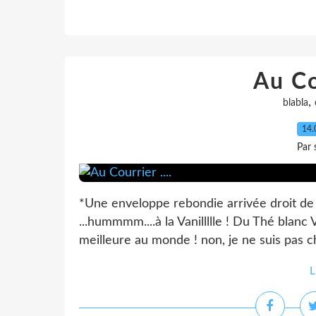
Au Cou
,
blabla
14.
Par 
*Une enveloppe rebondie arrivée droit d
...hummmm....à la Vanillllle ! Du Thé blan
meilleure au monde ! non, je ne suis pas cha
L