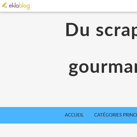
Du scrap
gourman
ACCUEIL
CATÉGORIES PRINC