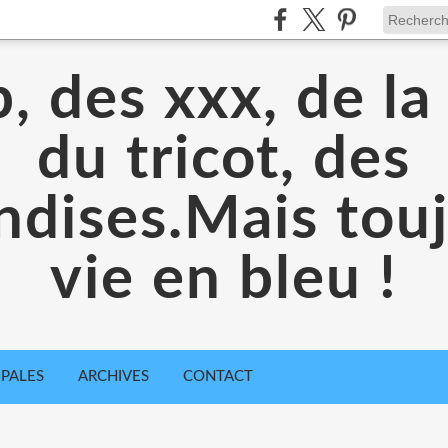
, des xxx, de la
du tricot, des
dises.Mais toujo
vie en bleu !
IPALES
ARCHIVES
CONTACT