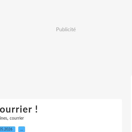
Publicité
ourrier !
,
ines
courrier
05.2026
…