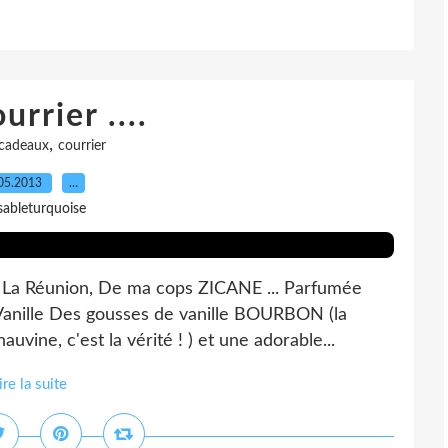
rrier ....
,
cadeaux
courrier
05.2013
…
sableturquoise
e La Réunion, De ma cops ZICANE ... Parfumée
c Vanille Des gousses de vanille BOURBON (la
uvine, c'est la vérité ! ) et une adorable...
ire la suite