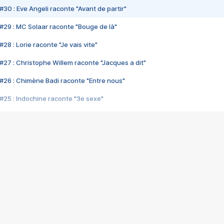
#30 : Eve Angeli raconte "Avant de partir"
#29 : MC Solaar raconte "Bouge de là"
28 : Lorie raconte "Je vais vite"
#27 : Christophe Willem raconte "Jacques a dit"
#26 : Chimène Badi raconte "Entre nous"
#25 : Indochine raconte "3e sexe"
#24 : Zaho raconte "C'est chelou"
#23 : Patrick Bruel raconte "Au café des délices"
#22 : Kyo raconte "Le chemin"
#21 : Nolwenn Leroy raconte "Cassé"
#20 : Patrick Hernandez raconte "Born to be alive"
#19 : Lorie raconte "Près de moi"