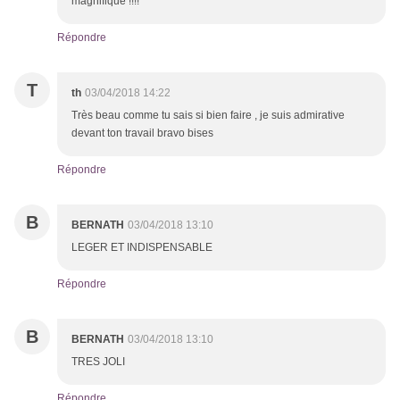
magnifique !!!!
Répondre
T
th
03/04/2018 14:22
Très beau comme tu sais si bien faire , je suis admirative
devant ton travail bravo bises
Répondre
B
BERNATH
03/04/2018 13:10
LEGER ET INDISPENSABLE
Répondre
B
BERNATH
03/04/2018 13:10
TRES JOLI
Répondre