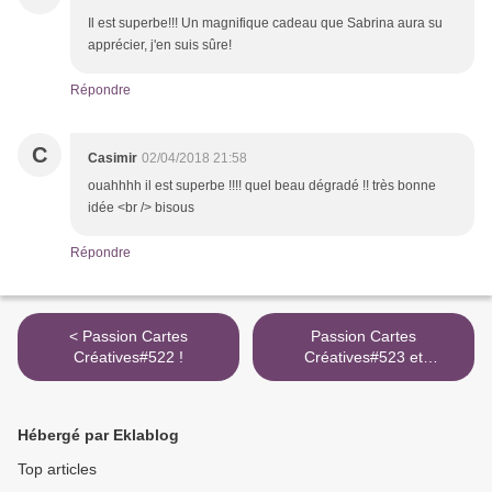
Il est superbe!!! Un magnifique cadeau que Sabrina aura su
apprécier, j'en suis sûre!
Répondre
C
Casimir
02/04/2018 21:58
ouahhhh il est superbe !!!! quel beau dégradé !! très bonne
idée <br /> bisous
Répondre
< Passion Cartes
Passion Cartes
Créatives#522 !
Créatives#523 et
CarteManiak# 172 ! >
Hébergé par Eklablog
Top articles