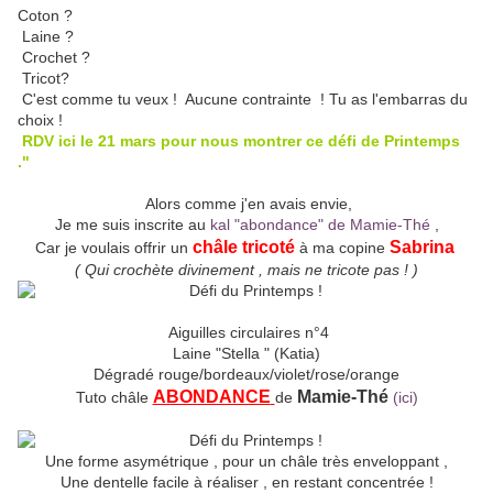
Coton ?
Laine ?
Crochet ?
Tricot?
C'est comme tu veux ! Aucune contrainte ! Tu as l'embarras du
choix !
RDV ici le 21 mars pour nous montrer ce défi de Printemps
."
Alors comme j'en avais envie,
Je me suis inscrite au
kal "abondance" de Mamie-Thé
,
châle tricoté
Sabrina
Car je voulais offrir un
à ma copine
( Qui crochète divinement , mais ne tricote pas ! )
Aiguilles circulaires n°4
Laine "Stella " (Katia)
Dégradé rouge/bordeaux/violet/rose/orange
ABONDANCE
Mamie-Thé
Tuto châle
de
(ici)
Une forme asymétrique , pour un châle très enveloppant ,
Une dentelle facile à réaliser , en restant concentrée !