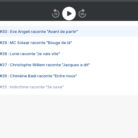
#30 : Eve Angeli raconte "Avant de partir"
#29 : MC Solaar raconte "Bouge de là"
28 : Lorie raconte "Je vais vite"
#27 : Christophe Willem raconte "Jacques a dit"
#26 : Chimène Badi raconte "Entre nous"
#25 : Indochine raconte "3e sexe"
#24 : Zaho raconte "C'est chelou"
#23 : Patrick Bruel raconte "Au café des délices"
#22 : Kyo raconte "Le chemin"
#21 : Nolwenn Leroy raconte "Cassé"