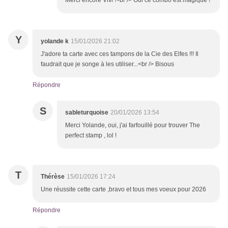
Merci encore Vivi !<br /> Oui ce combo est magique !
Y
yolande k
15/01/2026 21:02
J'adore ta carte avec ces tampons de la Cie des Elfes !!! Il
faudrait que je songe à les utiliser...<br /> Bisous
Répondre
S
sableturquoise
20/01/2026 13:54
Merci Yolande, oui, j'ai farfouillé pour trouver The
perfect stamp , lol !
T
Thérèse
15/01/2026 17:24
Une réussite cette carte ,bravo et tous mes voeux pour 2026
Répondre